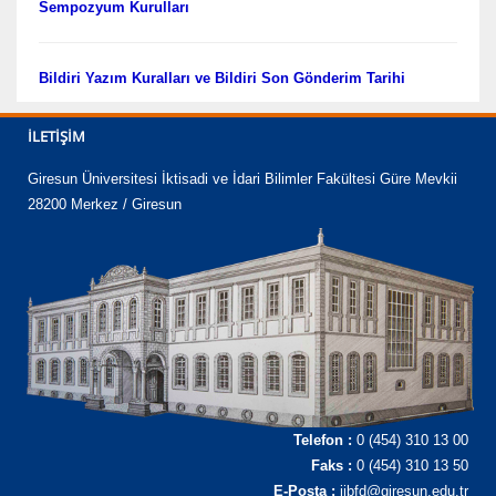
Sempozyum Kurulları
Bildiri Yazım Kuralları ve Bildiri Son Gönderim Tarihi
İLETIŞIM
Giresun Üniversitesi İktisadi ve İdari Bilimler Fakültesi Güre Mevkii
28200 Merkez / Giresun
Telefon :
0 (454) 310 13 00
Faks :
0 (454) 310 13 50
E-Posta :
iibfd@giresun.edu.tr