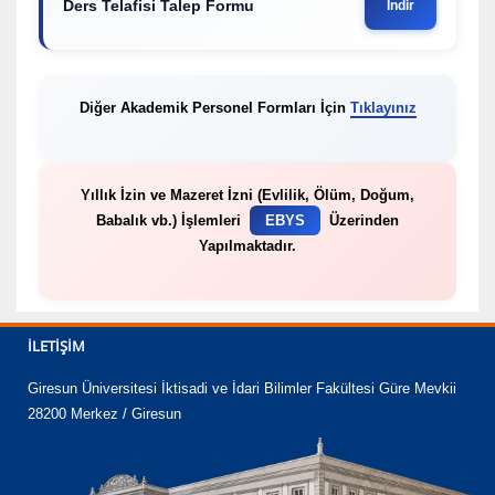
Ders Telafisi Talep Formu
İndir
Diğer Akademik Personel Formları İçin
Tıklayınız
Yıllık İzin ve Mazeret İzni (Evlilik, Ölüm, Doğum,
Babalık vb.) İşlemleri
EBYS
Üzerinden
Yapılmaktadır.
İLETIŞIM
Giresun Üniversitesi İktisadi ve İdari Bilimler Fakültesi Güre Mevkii
28200 Merkez / Giresun