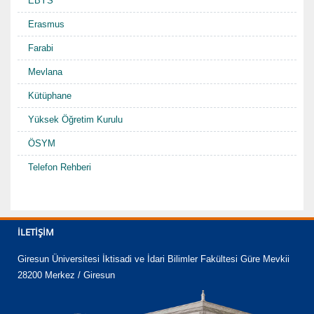
EBYS
Erasmus
Farabi
Mevlana
Kütüphane
Yüksek Öğretim Kurulu
ÖSYM
Telefon Rehberi
İLETIŞIM
Giresun Üniversitesi İktisadi ve İdari Bilimler Fakültesi Güre Mevkii
28200 Merkez / Giresun